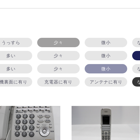
うっすら
少々
微小
多い
少々
微小
多い
少々
微小
機裏面に有り
充電器に有り
アンテナに有り