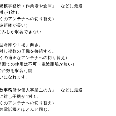
規模事務所＋作業場や倉庫』 などに最適
が1対1。
のアンテナへの切り替え）
距離が長い）
みしか収容できない
型倉庫や工場』向き。
し複数の子機を接続する。
の適正なアンテナへの切り替え）
囲での使用は不可（電波距離が短い）
台数を収容可能
になれます。
数事務所や個人事業主の方』 などに最適
対し子機が1対１。
のアンテナへの切り替え）
電話機とほとんど同じ。