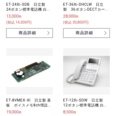
ET-24Xi-SDB 日立製
ET-36Xi-DHCLW 日立
24ボタン標準電話機 白
製 36ボタンDECTカール
ET-X
コードレス電話機 白
13,000
28,000
円
円
integral-X【中古】
(税込 14,300円)
(税込 30,800円)
商品詳細
商品詳細
ET-8VMEX-XI 日立製 基
ET-12Xi-SDW 日立製
板 ボイスメモ8ch増設ユ
12ボタン標準電話機 白
ニット【中古品】
ET-X
19,000
8,500
円
円