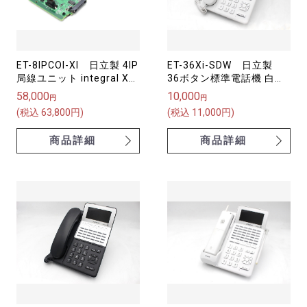
ET-8IPCOI-XI 日立製 4IP
ET-36Xi-SDW 日立製
局線ユニット integral X
36ボタン標準電話機 白
【中古】
ET-X
58,000
10,000
円
円
(税込 63,800円)
(税込 11,000円)
商品詳細
商品詳細