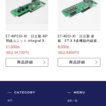
ET-4IPCOI-XI 日立製 4IP
ET-4DCI-XI 日立製 基
局線ユニット integral X
板 ET-X 4多機能内線接
【中古品】
続ユニット【中古品】
31,000
8,000
円
円
(税込 34,100円)
(税込 8,800円)
商品詳細
商品詳細
CATEGORY
MENU
NTT
資料一覧