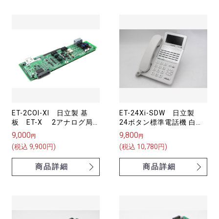
ET-2COI-XI 日立製 基
ET-24Xi-SDW 日立製
板 ET-X 2アナログ局
24ボタン標準電話機 白
線ユニット【中古】
ET-X
9,000
9,800
円
円
(税込 9,900円)
(税込 10,780円)
商品詳細
商品詳細