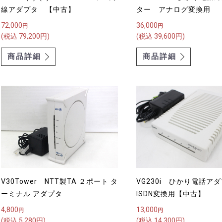
線アダプタ 【中古】
ター アナログ変換用
72,000
36,000
円
円
(税込 79,200円)
(税込 39,600円)
商品詳細
商品詳細
V30Tower NTT製TA ２ポート タ
VG230i ひかり電話
ーミナル アダプタ
ISDN変換用【中古】
4,800
13,000
円
円
(税込 5,280円)
(税込 14,300円)