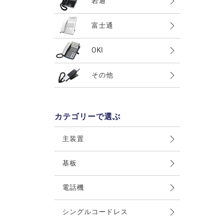
岩通
UT700I・II(Regalis)
αRX2
integral-F(iFシリーズ）
LaRelier
GT500I・II(Astral)
Frespec
富士通
αRX
integral-E
Acsol(512・824)
MT100・200
LEVANCIO
αIXII
integral-A
D-station
OKI
Digaport
XT300・HX300(Actys)
PRECOT
αB1
integral-Z
その他
その他
CrosCore
その他
その他
TELMAGE
αBX2
TOFINO
IPStage
TELEMORE
その他
CX-01
OfficeStage
ACTETO
カテゴリーで選ぶ
MX900ip・MX300ip
その他
その他
MX-01
主装置
CX8000
基板
その他
電話機
シングルコードレス