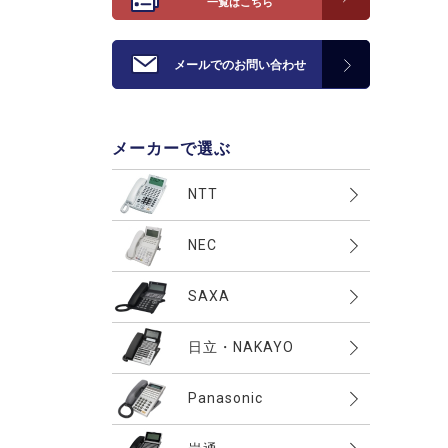
一覧はこちら
メールでのお問い合わせ
メーカーで選ぶ
NTT
αZX
NEC
αN1
AspireWX
SAXA
αA1
AspireUX
PT1000II(PLATIA2)
日立・NAKAYO
αNX2
AspireX
PT1000(PLATIA)
αNX
integral-X(Xシリーズ)
Panasonic
Aspire
HM700I・II(Agrea)
αGX
S-integral(Siシリーズ）
その他
IPOFFICE