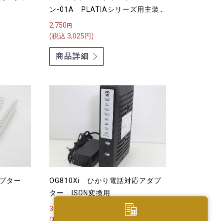
ン-01A PLATIAシリーズ用主装
置据置用品
2,750
円
(税込 3,025円)
商品詳細
アダプター
OG810Xi ひかり電話対応アダプ
ター ISDN変換用
36,000
円
(税込 39,600円)