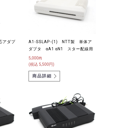
対応アダプ
A1-SSLAP-(1) NTT製 単体ア
ダプタ αA1 αN1 スター配線用
5,000
円
(税込 5,500円)
商品詳細