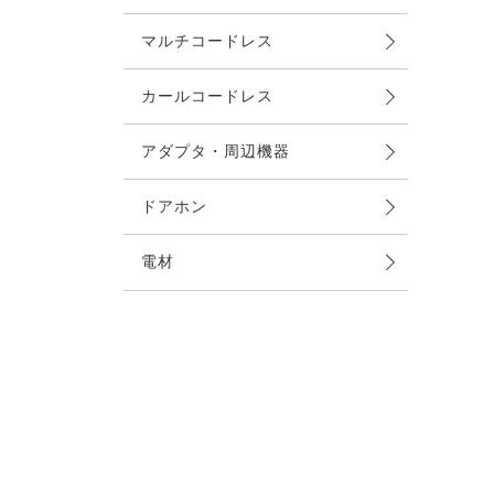
マルチコードレス
カールコードレス
アダプタ・周辺機器
ドアホン
電材
ケーブル（電話）
ケーブル（LAN）
ケーブル（電気）
プラグ類
配線工具類