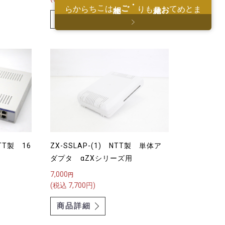
はこちらから
・ご相談
もり
お見積
まとめて
商品詳細
NTT製 16
ZX-SSLAP-(1) NTT製 単体ア
ダプタ αZXシリーズ用
7,000
円
(税込 7,700円)
商品詳細