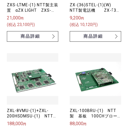
ZXS-LTME-(1) NTT製主装
ZX-(36)STEL-(1)(W)
置 αZX LIGHT ZXS-
NTT製電話機 ZX-｢36｣
LIGHT主装置-｢1｣【中古】
キｰ標準スター電話機-｢1｣
21,000
9,200
円
円
｢W｣【中古】
(税込 23,100円)
(税込 10,120円)
商品詳細
商品詳細
ZXL-8VMU-(1)+ZXL-
ZXL-100BRU-(1) NTT
200HSDMSU-(1) NTT
製 基板 100CHブロー
製 基板 αZXL音声メー
ドバンドルータ αZX
188,000
88,000
円
円
ルセット（ZXL-VMSET-
【中古】