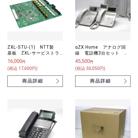
ZXL-STU-(1) NTT製
αZX Home アナログ回
基板 ZXL-サービストラ
線 電話機3台セット
ンクユニット αZX 【中
ZX-(18)STEL-(H1)
16,000
45,500
円
円
古】
(W)×3+ZXH-AME-(1)
(税込 17,600円)
(税込 50,050円)
商品詳細
商品詳細