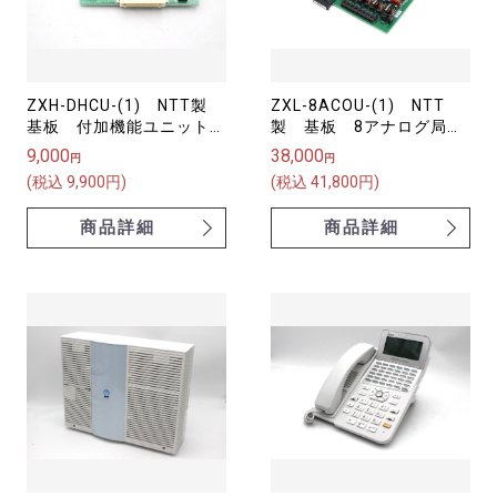
ZXH-DHCU-(1) NTT製
ZXL-8ACOU-(1) NTT
基板 付加機能ユニット
製 基板 8アナログ局線
（ドアホンなど）
ユニット（スター）
9,000
38,000
円
円
ZX（HOME）
αZXL 【中古】
(税込 9,900円)
(税込 41,800円)
商品詳細
商品詳細