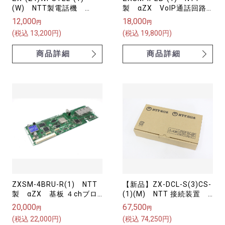
(W) NTT製電話機
製 αZX VoIP通話回路
αZX 24ボタンスター防
拡張用ユニット
12,000
18,000
円
円
水電話機【中古】
(税込 13,200円)
(税込 19,800円)
商品詳細
商品詳細
ZXSM-4BRU-R(1) NTT
【新品】ZX-DCL-S(3)CS-
製 αZX 基板 ４chブロ
(1)(M) NTT 接続装置
ードバンドルーターユニッ
マルチゾーン3chマスター
20,000
67,500
円
円
ト-「1」
接続装置 スター配線用
(税込 22,000円)
(税込 74,250円)