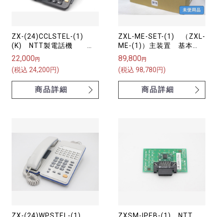
ZX-(24)CCLSTEL-(1)
ZXL-ME-SET-(1) （ZXL-
(K) NTT製電話機
ME-(1)）主装置 基本
ZX-｢24｣キｰカールコード
架 NTT αZX （未使用
22,000
89,800
円
円
レス スター電話機-｢1｣
新古品）
(税込 24,200円)
(税込 98,780円)
｢K｣
商品詳細
商品詳細
ZX-(24)WPSTEL-(1)
ZXSM-IPEB-(1) NTT