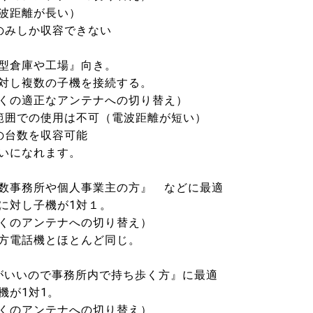
距離が長い）
みしか収容できない
型倉庫や工場』向き。
し複数の子機を接続する。
の適正なアンテナへの切り替え）
囲での使用は不可（電波距離が短い）
台数を収容可能
になれます。
数事務所や個人事業主の方』 などに最適
対し子機が1対１。
のアンテナへの切り替え）
電話機とほとんど同じ。
がいいので事務所内で持ち歩く方』に最適
が1対1。
のアンテナへの切り替え）