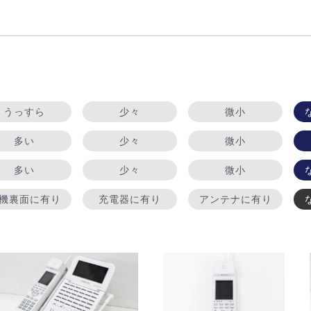
うっすら
少々
微小
多い
少々
微小
多い
少々
微小
機裏面に有り
充電器に有り
アンテナに有り