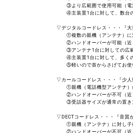
③より広範囲で使用可能（電波
④主装置1台に対して、数台の
▽デジタルコードレス・・・『大
①複数の親機（アンテナ）に対
②ハンドオーバーが可能（近く
③アンテナ1台に対しての広範
④主装置1台に対して、多くの
⑤軽いので首からさげてお使い
▽カールコードレス・・・『少人
①親機（電話機型アンテナ）に
②ハンドオーバーが不可（近く
③受話器サイズが通常の置き方
▽DECTコードレス・・・『音質
①親機（アンテナ）に対し子機
②ハンドオーバーが不可（近く