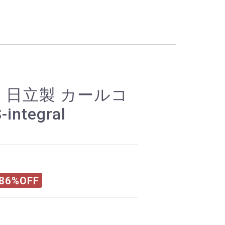
LW 日立製 カールコ
ntegral
86%OFF