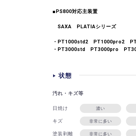
■PS800対応主装置
SAXA PLATIAシリーズ
・PT1000std2 PT1000pro2 PT
・PT3000std PT3000pro PT30
状態
汚れ・キズ等
日焼け
濃い
キズ
非常に多い
塗装剥離
非常に多い