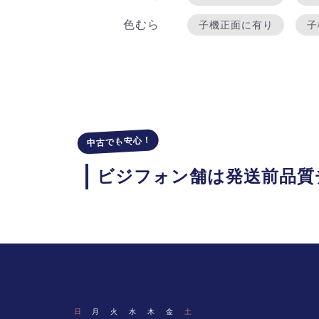
色むら
子機正面に有り
子
中古でも安心！
ビジフォン舗は
発送前品質
日
月
火
水
木
金
土