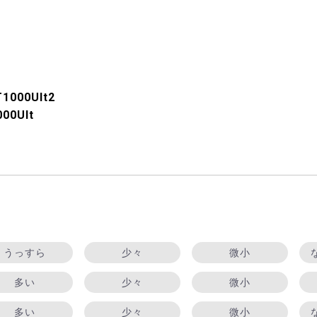
1000Ult2
00Ult
うっすら
少々
微小
多い
少々
微小
多い
少々
微小