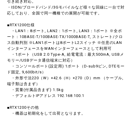
引き続き対応。
・ISDN/ブロードバンド/3Gモバイルなど様々な回線に一台で対
応しており、全国で同一機種での展開が可能です。
■RTX1200仕様
・LAN1：8ポート, LAN2：1ポート, LAN3：1ポート ※全ポ
ート：10BASE-T/100BASE-TX/1000BASE-T, ストレート/クロ
ス自動判別 ※LAN1ポートは8ポートL2スイッチ ※任意のLAN
インターフェースをWANインターフェースとして利用可
・1ポート（USB 2.0 Type-A, 給電電流：最大500mA, USBメ
モリー/USBデータ通信端末に対応）
・コンソールポート(設定用) 1ポート（D-sub9ピン, DTEモー
ド固定, 9,600bit/s）
・外形寸法220（W）×42.6（H）×270（D）mm （ケーブル,
端子類は含まず）
・質量(付属品含まず) 1.5kg
・デフォルトIPアドレス 192.168.100.1
■RTX1200その他
・機器は初期化をして出荷となります。