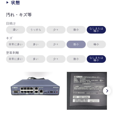
状態
汚れ・キズ等
日焼け
なしまたは
濃い
うっすら
少々
微小
極小
キズ
非常に多い
多い
少々
微小
極小
塗装剥離
なしまたは
非常に多い
多い
少々
微小
極小