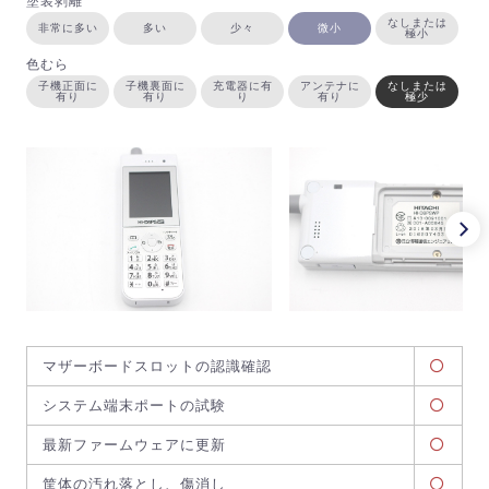
塗装剥離
なしまたは
非常に多い
多い
少々
微小
極小
色むら
子機正面に
子機裏面に
充電器に有
アンテナに
なしまたは
有り
有り
り
有り
極少
マザーボードスロットの認識確認
システム端末ポートの試験
最新ファームウェアに更新
筐体の汚れ落とし、傷消し