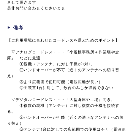
させて頂きます
是非お問い合わせくださいませ
備考
【ご利用環境に合わせたコードレスを選ぶためのポイント】
▽アナログコードレス・・・『小規模事務所＋作業場や倉
庫』 などに最適
①親機（アンテナ）に対し子機が1対1。
②ハンドオーバーが不可（近くのアンテナへの切り替
え）
③より広範囲で使用可能（電波距離が長い）
④主装置1台に対して、数台のみしか収容できない
▽デジタルコードレス・・・『大型倉庫や工場』向き。
①複数の親機（アンテナ）に対し複数の子機を接続す
る。
②ハンドオーバーが可能（近くの適正なアンテナへの切
り替え）
③アンテナ1台に対しての広範囲での使用は不可（電波距