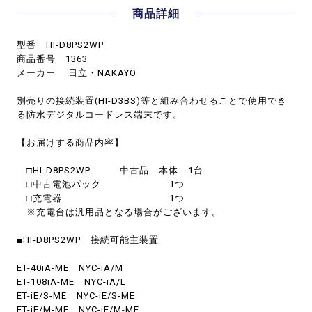
商品詳細
型番 HI-D8PS2WP
商品番号 1363
メーカー 日立・NAKAYO
別売りの接続装置(HI-D3BS)等と組み合わせることで使用でき
る防水デジタルコードレス端末です。
【お届けする商品内容】
□HI-D8PS2WP 中古品 本体 1台
□中古電池パック 1つ
□充電器 1つ
※充電台は汎用品となる場合がございます。
■HI-D8PS2WP 接続可能主装置
ET-40iA-ME NYC-iA/M
ET-108iA-ME NYC-iA/L
ET-iE/S-ME NYC-iE/S-ME
ET-iE/M-ME NYC-iE/M-ME