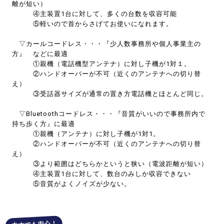
離が短い）
④主装置1台に対して、多くの台数を収容可能
⑤軽いので首からさげてお使いになれます。
▽カールコードレス・・・『少人数事務所や個人事業主の
方』 などに最適
①親機（電話機型アンテナ）に対し子機が1対１。
②ハンドオーバーが不可（近くのアンテナへの切り替
え）
③受話器サイズが通常の置き方電話機とほとんど同じ。
▽Bluetoothコードレス・・・『音質がいいので事務所内で
持ち歩く方』に最適
①親機（アンテナ）に対し子機が1対1。
②ハンドオーバーが不可（近くのアンテナへの切り替
え）
③より範囲はどちらかというと狭い（電波距離が短い）
④主装置1台に対して、数台のみしか収容できない
⑤音質がよくノイズが少ない。