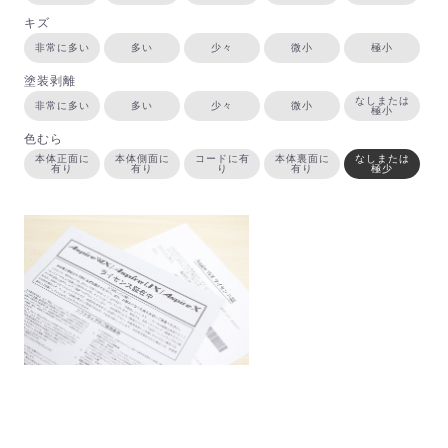
キズ
非常に多い
多い
少々
微小
極小
塗装剥離
なしまたは
非常に多い
多い
少々
微小
極小
色むら
本体正面に
本体側面に
コードに有
本体裏面に
なしまたは
有り
有り
り
有り
極少