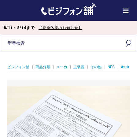
8/11～8/14まで
【夏季休業のお知らせ】
ビジフォン舗
|
商品分類
|
メーカ
|
主装置
|
その他
|
NEC
|
AspireW