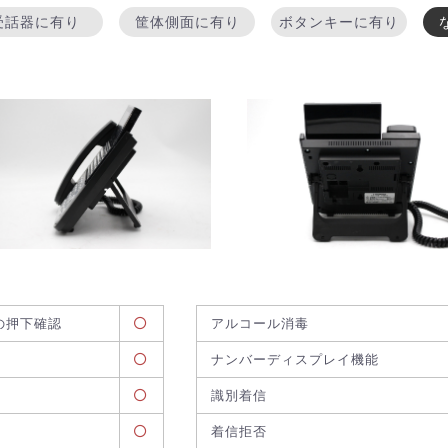
受話器に有り
筐体側面に有り
ボタンキーに有り
の押下確認
アルコール消毒
ナンバーディスプレイ機能
識別着信
着信拒否