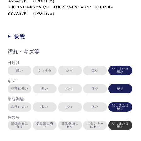
BSCAB/P （IPOffice）
・KH020S-BSCAB/P KH020M-BSCAB/P KH020L-
BSCAB/P （IPOffice）
状態
汚れ・キズ等
日焼け
なしまたは
濃い
うっすら
少々
微小
極小
キズ
非常に多い
多い
少々
微小
極小
塗装剥離
なしまたは
非常に多い
多い
少々
微小
極小
色むら
筐体正面に
受話器に有
筐体側面に
ボタンキー
なしまたは
有り
り
有り
に有り
極少