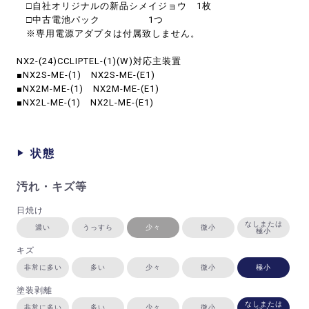
□自社オリジナルの新品シメイジョウ 1枚
□中古電池パック 1つ
※専用電源アダプタは付属致しません。
NX2-(24)CCLIPTEL-(1)(W)対応主装置
■NX2S-ME-(1) NX2S-ME-(E1)
■NX2M-ME-(1) NX2M-ME-(E1)
■NX2L-ME-(1) NX2L-ME-(E1)
状態
汚れ・キズ等
日焼け
なしまたは
濃い
うっすら
少々
微小
極小
キズ
非常に多い
多い
少々
微小
極小
塗装剥離
なしまたは
非常に多い
多い
少々
微小