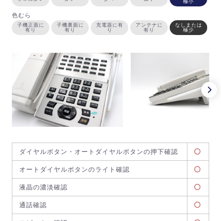
極小
色むら
子機正面に
子機裏面に
充電器に有
アンテナに
なしまたは
有り
有り
り
有り
極少
ダイヤルボタン・オートダイヤルボタンの押下確認
オートダイヤルボタンのライト確認
液晶の濃淡確認
通話確認