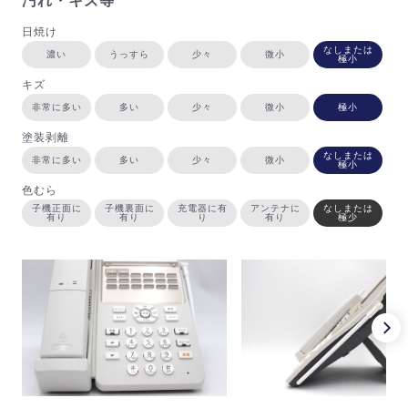
汚れ・キズ等
日焼け
なしまたは
濃い
うっすら
少々
微小
極小
キズ
非常に多い
多い
少々
微小
極小
塗装剥離
なしまたは
非常に多い
多い
少々
微小
極小
色むら
子機正面に
子機裏面に
充電器に有
アンテナに
なしまたは
有り
有り
り
有り
極少