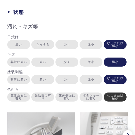
状態
汚れ・キズ等
日焼け
なしまたは
濃い
うっすら
少々
微小
極小
キズ
非常に多い
多い
少々
微小
極小
塗装剥離
なしまたは
非常に多い
多い
少々
微小
極小
色むら
筐体正面に
受話器に有
筐体側面に
ボタンキー
なしまたは
有り
り
有り
に有り
極少