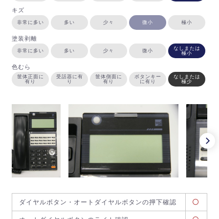
キズ
非常に多い
多い
少々
微小
極小
塗装剥離
なしまたは
非常に多い
多い
少々
微小
極小
色むら
筐体正面に
受話器に有
筐体側面に
ボタンキー
なしまたは
有り
り
有り
に有り
極少
ダイヤルボタン・オートダイヤルボタンの押下確認