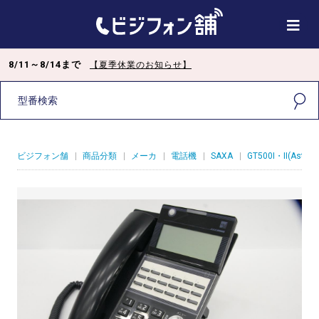
8/11～8/14まで
【夏季休業のお知らせ】
ビジフォン舗
|
商品分類
|
メーカ
|
電話機
|
SAXA
|
GT500I・II(Astral)