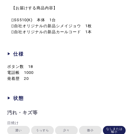
【お届けする商品内容】
□SS510(K) 本体 1台
□自社オリジナルの新品シメイジョウ 1枚
□自社オリジナルの新品カールコード 1本
仕様
ボタン数 18
電話帳 1000
発着歴 20
状態
汚れ・キズ等
日焼け
なしまたは
濃い
うっすら
少々
微小
極小