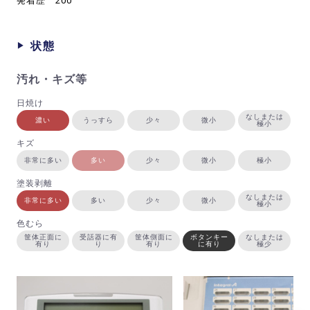
発着歴 200
状態
汚れ・キズ等
日焼け
なしまたは
濃い
うっすら
少々
微小
極小
キズ
非常に多い
多い
少々
微小
極小
塗装剥離
なしまたは
非常に多い
多い
少々
微小
極小
色むら
筐体正面に
受話器に有
筐体側面に
ボタンキー
なしまたは
有り
り
有り
に有り
極少