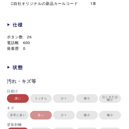
□自社オリジナルの新品カールコード 1本
仕様
ボタン数 26
電話帳 600
発着歴 0
状態
汚れ・キズ等
日焼け
なしまたは
濃い
うっすら
少々
微小
極小
キズ
非常に多い
多い
少々
微小
極小
塗装剥離