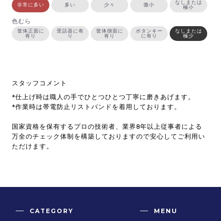
なしまたは
非常に多い
多い
少々
微小
極小
色むら
筐体正面に
受話器に有
筐体側面に
ボタンキー
なしまたは
有り
り
有り
に有り
極少
スタッフコメント
*仕上げ時は職人の手でひとつひとつ丁寧に磨きあげます。
*作業時は帯電防止リストバンドを着用しております。
国家資格を保有するプロの技術者、業界8年以上従事者による
万全のチェック体制を構築しておりますので安心してご利用い
ただけます。
CATEGORY
MENU