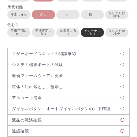
塗装剥離
なしまたは
非常に多い
多い
少々
微小
極小
色むら
子機正面に
子機裏面に
充電器に有
アンテナに
なしまたは
有り
有り
り
有り
極少
マザーボードスロットの認識確認
システム端末ポートの試験
最新ファームウェアに更新
筐体の汚れ落とし、傷消し
アルコール消毒
ダイヤルボタン・オートダイヤルボタンの押下確認
液晶の濃淡確認
通話確認