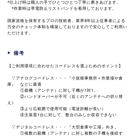
*仕上げ時は職人の手でひとつひとつ丁寧に磨きあげます。
*作業時は帯電防止リストバンドを着用しております。
国家資格を保有するプロの技術者、業界8年以上従事者による
万全のチェック体制を構築しておりますので安心してご利用い
ただけます。
備考
【ご利用環境に合わせたコードレスを選ぶためのポイント】
▽アナログコードレス・・・『小規模事務所＋作業場や倉
庫』 などに最適
①親機（アンテナ）に対し子機が1対1。
②ハンドオーバーが不可（近くのアンテナへの切り替
え）
③より広範囲で使用可能（電波距離が長い）
④主装置1台に対して、数台のみしか収容できない
▽デジタルコードレス・・・『大型倉庫や工場』向き。
①複数の親機（アンテナ）に対し複数の子機を接続す