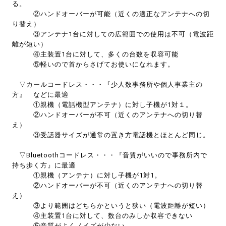
る。
②ハンドオーバーが可能（近くの適正なアンテナへの切
り替え）
③アンテナ1台に対しての広範囲での使用は不可（電波距
離が短い）
④主装置1台に対して、多くの台数を収容可能
⑤軽いので首からさげてお使いになれます。
▽カールコードレス・・・『少人数事務所や個人事業主の
方』 などに最適
①親機（電話機型アンテナ）に対し子機が1対１。
②ハンドオーバーが不可（近くのアンテナへの切り替
え）
③受話器サイズが通常の置き方電話機とほとんど同じ。
▽Bluetoothコードレス・・・『音質がいいので事務所内で
持ち歩く方』に最適
①親機（アンテナ）に対し子機が1対1。
②ハンドオーバーが不可（近くのアンテナへの切り替
え）
③より範囲はどちらかというと狭い（電波距離が短い）
④主装置1台に対して、数台のみしか収容できない
⑤音質がよくノイズが少ない。