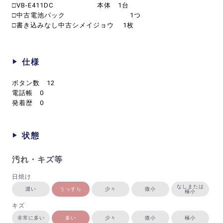
□VB-E411DC 本体 1台
□中古電池パック 1つ
□書き込みなし中古シメイジョウ 1枚
仕様
ボタン数 12
電話帳 0
発着歴 0
状態
汚れ・キズ等
日焼け
なしまたは
濃い
うっすら
少々
微小
極小
キズ
非常に多い
多い
少々
微小
極小