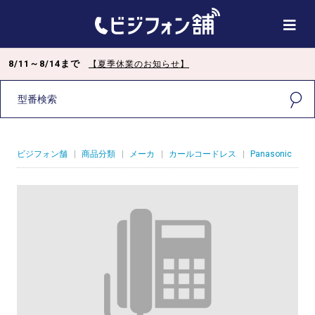
8/11～8/14まで
【夏季休業のお知らせ】
ビジフォン舗
|
商品分類
|
メーカ
|
カールコードレス
|
Panasonic
|
A