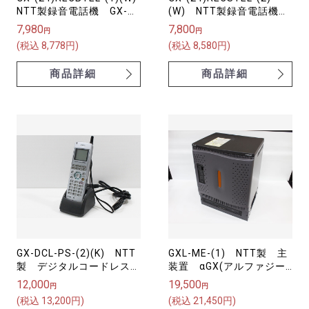
NTT製録音電話機 GX-
(W) NTT製録音電話機
｢24｣キｰ録音バス電話機-
GX-｢24｣キｰ録音スター電
7,980
7,800
円
円
｢１｣｢W｣
話機-｢2｣｢W｣
(税込 8,778円)
(税込 8,580円)
商品詳細
商品詳細
GX-DCL-PS-(2)(K) NTT
GXL-ME-(1) NTT製 主
製 デジタルコードレス電
装置 αGX(アルファジー
話機 αGX用
エックス)
12,000
19,500
円
円
(税込 13,200円)
(税込 21,450円)