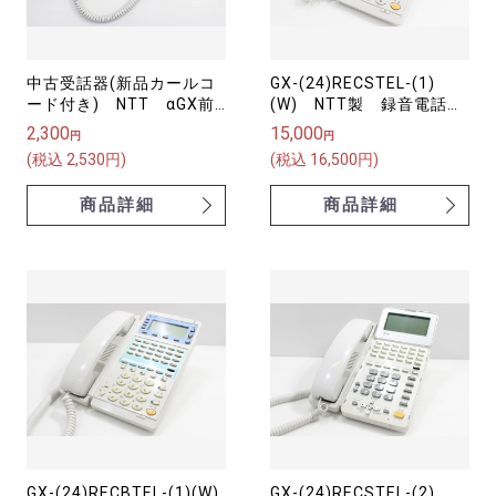
中古受話器(新品カールコ
GX-(24)RECSTEL-(1)
ード付き) NTT αGX前
(W) NTT製 録音電話
期シリーズ用（白）
機 GX-｢24｣キｰ録スター
2,300
15,000
円
円
電話機-｢１｣｢W｣ αGX(ア
(税込 2,530円)
(税込 16,500円)
ルファジーエックス)
商品詳細
商品詳細
GX-(24)RECBTEL-(1)(W)
GX-(24)RECSTEL-(2)