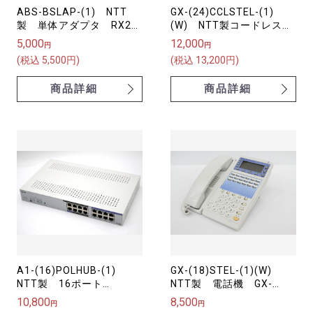
ABS-BSLAP-(1) NTT
GX-(24)CCLSTEL-(1)
製 単体アダプタ RX2
(W) NTT製コードレス電
バス配線用
話機 GX-「24」キーカ
5,000
12,000
円
円
ールコードレススター電話
(税込 5,500円)
(税込 13,200円)
機‐「1」「W」
商品詳細
商品詳細
A1-(16)POLHUB-(1)
GX-(18)STEL-(1)(W)
NTT製 16ポート
NTT製 電話機 GX-
PoEHUB
「18」キー標準スター電
10,800
8,500
円
円
話機-「1」「W」