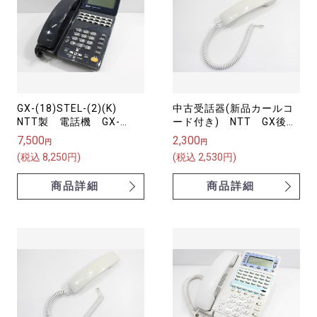
GX-(18)STEL-(2)(K)
中古受話器(新品カールコ
NTT製 電話機 GX-
ード付き) NTT GX後期
「18」キー標準スター電
シリーズ用（白）
7,500
2,300
円
円
話機-「2」「K」 αGX
(税込 8,250円)
(税込 2,530円)
商品詳細
商品詳細