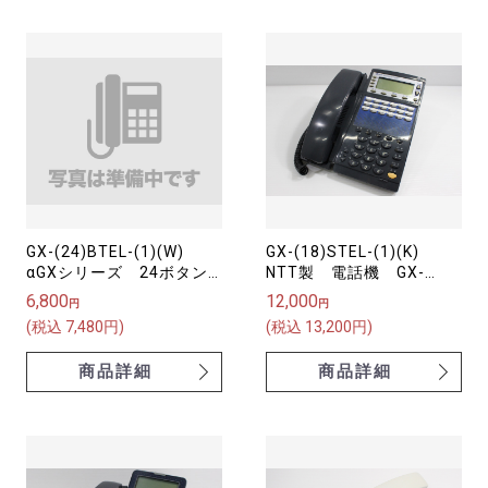
GX-(24)BTEL-(1)(W)
GX-(18)STEL-(1)(K)
αGXシリーズ 24ボタン
NTT製 電話機 GX-
電話機（バス配線用）
「18」キー標準スター電
6,800
12,000
円
円
話機-「1」「K」
(税込 7,480円)
(税込 13,200円)
αGX【中古】
商品詳細
商品詳細