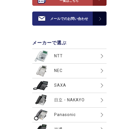
一覧はこちら
メールでのお問い合わせ
メーカーで選ぶ
NTT
αZX
NEC
αN1
AspireWX
SAXA
αA1
AspireUX
PT1000II(PLATIA2)
日立・NAKAYO
αNX2
AspireX
PT1000(PLATIA)
αNX
integral-X(Xシリーズ)
Panasonic
Aspire
HM700I・II(Agrea)
αGX
S-integral(Siシリーズ）
その他
IPOFFICE