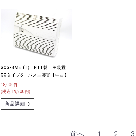
GXS-BME-(1) NTT製 主装置
GXタイプS バス主装置【中古】
18,000
円
(税込 19,800円)
商品詳細
前へ
1
2
3