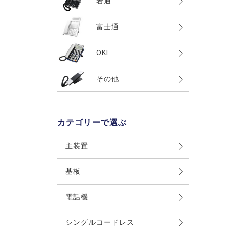
岩通
UT700I・II(Regalis)
αRX2
integral-F(iFシリーズ）
LaRelier
GT500I・II(Astral)
Frespec
富士通
αRX
integral-E
Acsol(512・824)
MT100・200
LEVANCIO
αIXII
integral-A
D-station
OKI
Digaport
XT300・HX300(Actys)
PRECOT
αB1
integral-Z
その他
その他
CrosCore
その他
その他
TELMAGE
αBX2
TOFINO
IPStage
TELEMORE
その他
CX-01
OfficeStage
ACTETO
カテゴリーで選ぶ
MX900ip・MX300ip
その他
その他
MX-01
主装置
CX8000
基板
その他
電話機
シングルコードレス