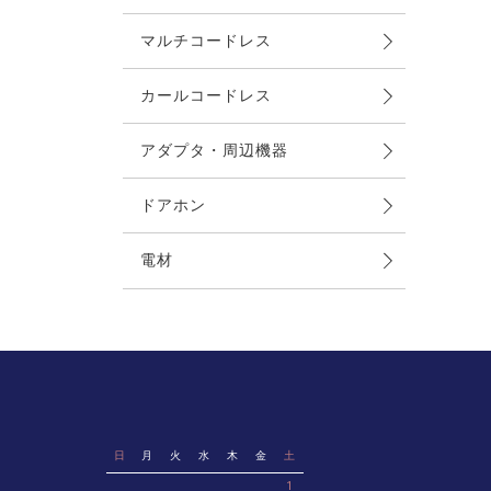
マルチコードレス
カールコードレス
アダプタ・周辺機器
ドアホン
電材
ケーブル（電話）
ケーブル（LAN）
ケーブル（電気）
プラグ類
日
月
火
水
木
金
土
配線工具類
1