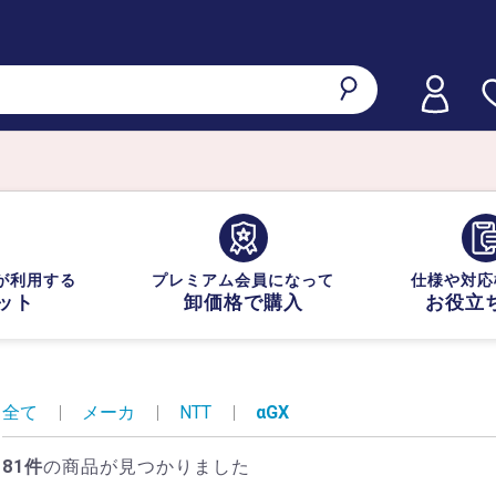
が利用する
プレミアム会員になって
仕様や対応
ット
卸価格で購入
お役立
全て
|
メーカ
|
NTT
|
αGX
81件
の商品が見つかりました