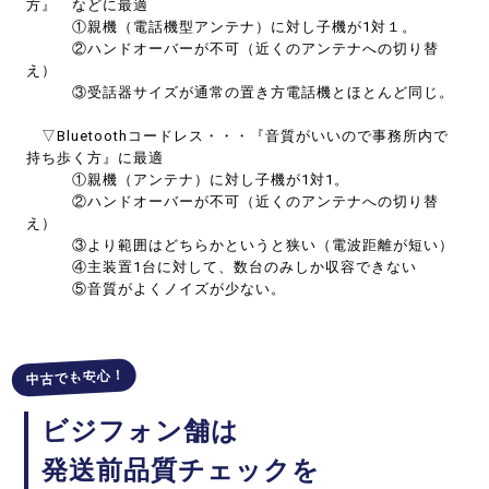
方』 などに最適
①親機（電話機型アンテナ）に対し子機が1対１。
②ハンドオーバーが不可（近くのアンテナへの切り替
え）
③受話器サイズが通常の置き方電話機とほとんど同じ。
▽Bluetoothコードレス・・・『音質がいいので事務所内で
持ち歩く方』に最適
①親機（アンテナ）に対し子機が1対1。
②ハンドオーバーが不可（近くのアンテナへの切り替
え）
③より範囲はどちらかというと狭い（電波距離が短い）
④主装置1台に対して、数台のみしか収容できない
⑤音質がよくノイズが少ない。
中古でも安心！
ビジフォン舗は
発送前品質チェックを