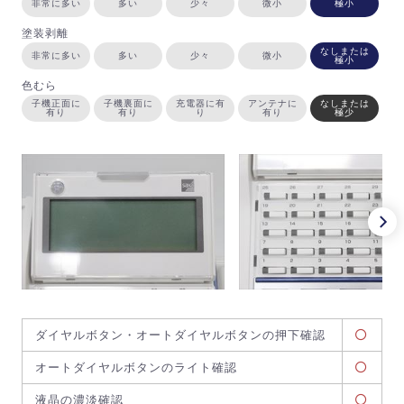
非常に多い
多い
少々
微小
極小
塗装剥離
なしまたは
非常に多い
多い
少々
微小
極小
色むら
子機正面に
子機裏面に
充電器に有
アンテナに
なしまたは
有り
有り
り
有り
極少
ダイヤルボタン・オートダイヤルボタンの押下確認
オートダイヤルボタンのライト確認
液晶の濃淡確認