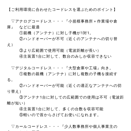
【ご利用環境に合わせたコードレスを選ぶためのポイント】
▽アナログコードレス・・・『小規模事務所＋作業場や倉
庫』 などに最適
①親機（アンテナ）に対し子機が1対1。
②ハンドオーバーが不可（近くのアンテナへの切り替
え）
③より広範囲で使用可能（電波距離が長い）
④主装置1台に対して、数台のみしか収容できない
▽デジタルコードレス・・・『大型倉庫や工場』向き。
①複数の親機（アンテナ）に対し複数の子機を接続す
る。
②ハンドオーバーが可能（近くの適正なアンテナへの切
り替え）
③アンテナ1台に対しての広範囲での使用は不可（電波距
離が短い）
④主装置1台に対して、多くの台数を収容可能
⑤軽いので首からさげてお使いになれます。
▽カールコードレス・・・『少人数事務所や個人事業主の