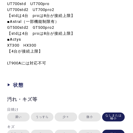
UT700std UT700pro
UT700std2 UT700pro2
【stdは4台 proは8台が接続上限】
■Astral（一部機能制限有）
GT500std2 GT500pro2
【stdは4台 proは8台が接続上限】
■Actys
XT300 HX300
【4台が接続上限】
LT900Aには対応不可
状態
汚れ・キズ等
日焼け
なしまたは
濃い
うっすら
少々
微小
極小
キズ