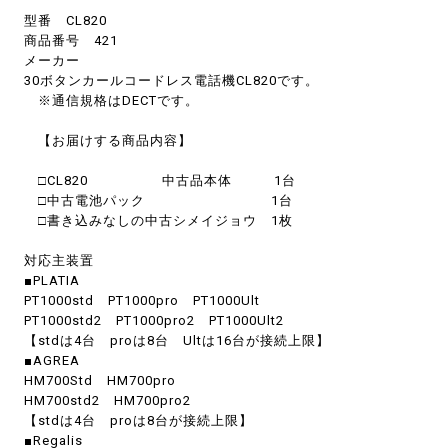
型番 CL820
商品番号 421
メーカー
30ボタンカールコードレス電話機CL820です。
※通信規格はDECTです。
【お届けする商品内容】
□CL820 中古品本体 1台
□中古電池パック 1台
□書き込みなしの中古シメイジョウ 1枚
対応主装置
■PLATIA
PT1000std PT1000pro PT1000Ult
PT1000std2 PT1000pro2 PT1000Ult2
【stdは4台 proは8台 Ultは16台が接続上限】
■AGREA
HM700Std HM700pro
HM700std2 HM700pro2
【stdは4台 proは8台が接続上限】
■Regalis