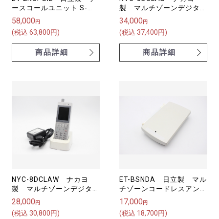
ースコールユニット S-
製 マルチゾーンデジタル
integral
コードレス電話機
58,000
34,000
円
円
(税込 63,800円)
(税込 37,400円)
商品詳細
商品詳細
NYC-8DCLAW ナカヨ
ET-BSNDA 日立製 マル
製 マルチゾーンデジタル
チゾーンコードレスアンテ
コードレス電話機
ナ(ND) 増設接続装置
28,000
17,000
円
円
(税込 30,800円)
(税込 18,700円)