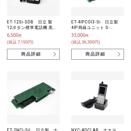
ET-12Si-SDB 日立 製
ET-4IPCOI3-Si 日立製
12ボタン標準電話機 黒
4IP局線ユニット S-
S-integral
integral(エスインテグラ
6,500
33,000
円
円
ル)
(税込 7,150円)
(税込 36,300円)
商品詳細
商品詳細
ET-2NCI-SiL 日立製 ナ
NYC-8DCLAB ナカヨ