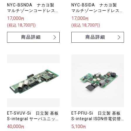
NYC-BSNDA ナカヨ製
NYC-BSIDA ナカヨ製
マルチゾーンコードレスア
マルチゾーンコードレスア
ンテナ(ND) 増設接続装
ンテナ(ID) 管理接続装置
17,000
17,000
円
円
置
(税込 18,700円)
(税込 18,700円)
商品詳細
商品詳細
ET-SVUV-Si 日立製 基板
ET-PFIU-Si 日立製 基板
S-integral サーバユニッ
S-integral ISDN停電切替
ト
ユニット
40,000
5,100
円
円